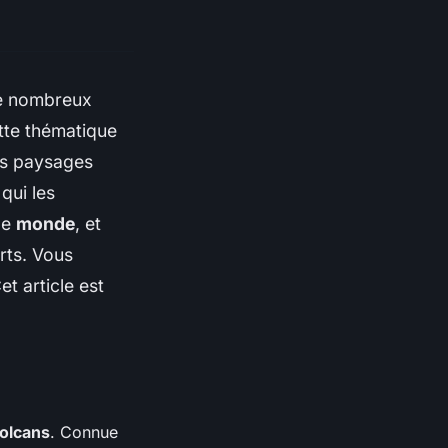
 de nombreux
tte thématique
es paysages
qui les
le
monde
, et
rts. Vous
t article est
olcans
. Connue