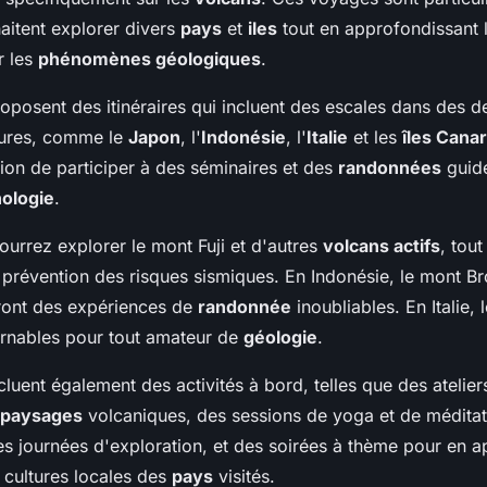
aitent explorer divers
pays
et
iles
tout en approfondissant 
r les
phénomènes géologiques
.
oposent des itinéraires qui incluent des escales dans des de
eures, comme le
Japon
, l'
Indonésie
, l'
Italie
et les
îles Canar
sion de participer à des séminaires et des
randonnées
guidé
ologie
.
urrez explorer le mont Fuji et d'autres
volcans actifs
, tou
 prévention des risques sismiques. En Indonésie, le mont B
iront des expériences de
randonnée
inoubliables. En Italie, 
urnables pour tout amateur de
géologie
.
cluent également des activités à bord, telles que des atelie
paysages
volcaniques, des sessions de yoga et de méditat
s journées d'exploration, et des soirées à thème pour en 
 cultures locales des
pays
visités.