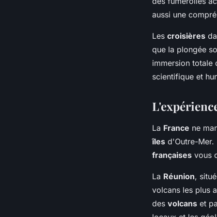
des fumerolles a
aussi une compré
Les
croisières
dan
que la plongée s
immersion totale 
scientifique et hu
L'expérience
La
France
ne man
îles
d'Outre-Mer.
françaises
vous o
La
Réunion
, situ
volcans les plus 
des
volcans
et pa
locaux et les géo