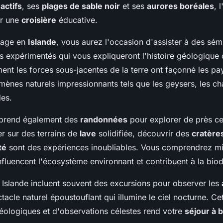
actifs
, ses
plages de sable noir
et ses
aurores boréales
, 
ur une
croisière
éducative.
yage en
Islande
, vous aurez l'occasion d'assister à des sém
 expérimentés qui vous expliqueront l'histoire géologique d
t les forces sous-jacentes de la terre ont façonné les pay
ènes naturels impressionnants tels que les geysers, les c
des.
rend également des
randonnées
pour explorer de près ce
er sur des terrains de
lave
solidifiée, découvrir des
cratère
té
sont des expériences inoubliables. Vous comprendrez m
fluencent l'écosystème environnant et contribuent à la biodiv
Islande incluent souvent des excursions pour observer les
ctacle naturel époustouflant qui illumine le ciel nocturne. C
éologiques et d'observations célestes rend votre
séjour à 