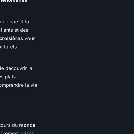
deloupe et la
lants et des
croisières
vous
x forêts
de découvrir la
s plats
comprendre la vie
 tours du
monde
ièrement prisés