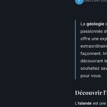
L
Léa
25 juin 20
La
géologie
passionnés 
offre une ex
extraordinair
façonnent. I
découvrant l
souhaitez sav
pour vous.
Découvrir l'
L'
Islande
est une 