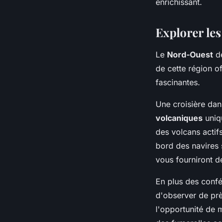
enrichissant.
Explorer le
Le
Nord-Ouest
de
de cette région o
fascinantes.
Une croisière da
volcaniques
uniq
des volcans actifs
bord des navires 
vous fourniront de
En plus des conf
d'observer de pr
l'opportunité de 