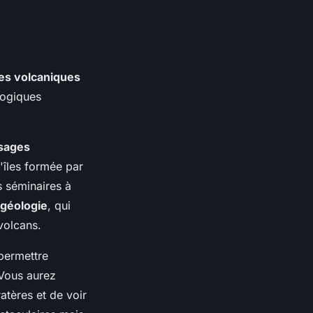
les volcaniques
logiques
sages
'îles formée par
s séminaires à
géologie
, qui
 volcans.
permettre
 Vous aurez
atères et de voir