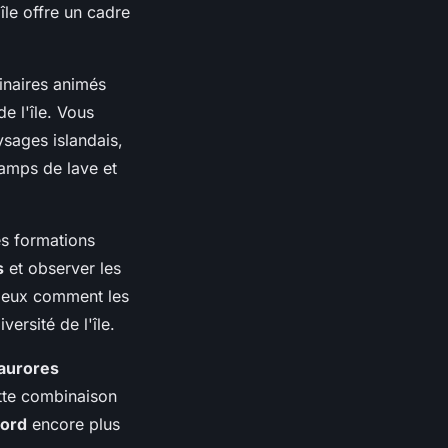
l'île offre un cadre
inaires animés
e l'île. Vous
sages islandais,
hamps de lave et
s formations
s
et observer les
ieux comment les
ersité de l'île.
aurores
ette combinaison
bord
encore plus