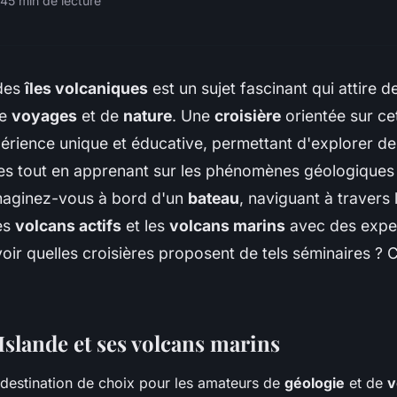
24
5 min de lecture
des
îles volcaniques
est un sujet fascinant qui attire
de
voyages
et de
nature
. Une
croisière
orientée sur ce
périence unique et éducative, permettant d'explorer d
es tout en apprenant sur les phénomènes géologiques 
maginez-vous à bord d'un
bateau
, naviguant à travers 
es
volcans actifs
et les
volcans marins
avec des expe
oir quelles croisières proposent de tels séminaires ? Ce
Islande et ses volcans marins
destination de choix pour les amateurs de
géologie
et de
v