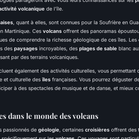
activité volcanique
de l'île.
çaises
, quant à elles, sont connues pour la Soufrière en Gua
n Martinique. Ces
volcans
offrent des panoramas époustouf
ues de comprendre la richesse géologique de ces îles. Les
rs des
paysages
incroyables, des
plages de sable
blanc au
ssant par des terrains volcaniques.
cluent également des activités culturelles, vous permettant 
e et culturelle des
îles
françaises. Vous pourrez déguster de
rticiper à des spectacles de musique et de danse, et mieux 
res dans le monde des volcans
es passionnés de
géologie
, certaines
croisières
offrent des
 spécifiquement sur les
volcans
. Ces voyages sont particul