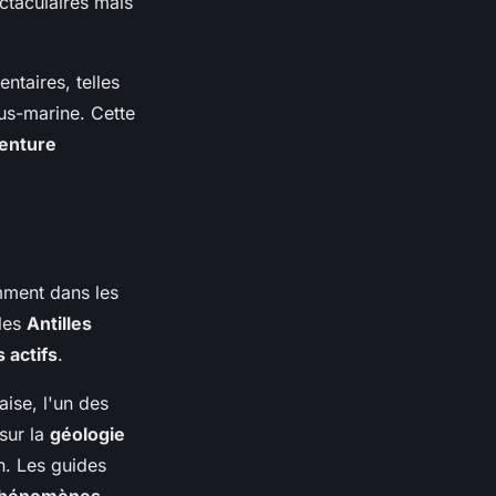
ctaculaires mais
taires, telles
us-marine. Cette
enture
mment dans les
les
Antilles
 actifs
.
aise, l'un des
 sur la
géologie
n. Les guides
hénomènes