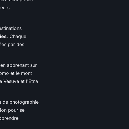
leurs
stinations
ies
. Chaque
es par des
t en apprenant sur
romo et le mont
le Vésuve et l'Etna
rs de photographie
ion pour se
apprendre