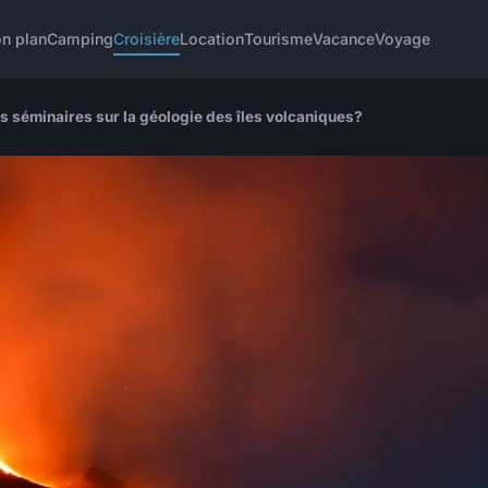
n plan
Camping
Croisière
Location
Tourisme
Vacance
Voyage
s séminaires sur la géologie des îles volcaniques?