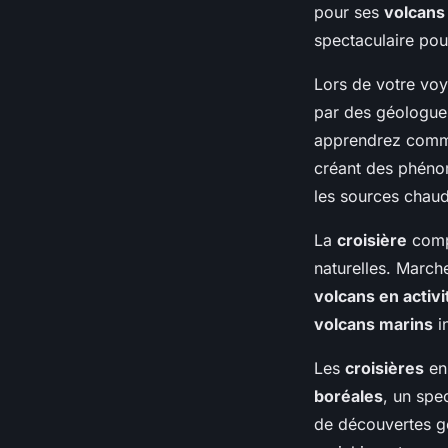
pour ses
volcans 
spectaculaire po
Lors de votre vo
par des géologues
apprendrez commen
créant des phénom
les sources chau
La
croisière
comp
naturelles. March
volcans en activi
volcans marins
in
Les
croisières
en 
boréales
, un spe
de découvertes g