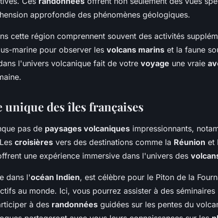
ctives. Ces
randonnées
offrent non seulement des vues spe
hension approfondie des phénomènes géologiques.
s cette région comprennent souvent des activités supplémen
ous-marine pour observer les
volcans marins
et la faune so
dans l'univers volcanique fait de votre
voyage
une vraie
av
maine.
 unique des îles françaises
que pas de
paysages volcaniques
impressionnants, nota
 Les
croisières
vers des destinations comme la
Réunion
et 
ffrent une expérience immersive dans l'univers des
volcans
ée dans l'
océan Indien
, est célèbre pour le Piton de la Fourn
actifs au monde. Ici, vous pourrez assister à des séminaires
rticiper à des
randonnées
guidées sur les pentes du volca
logues partageront avec vous leurs connaissances sur les
p