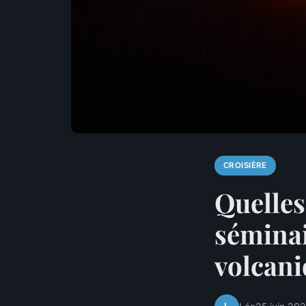
CROISIÈRE
Quelles
séminai
volcan