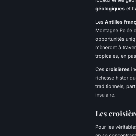
géologiques
et l'
Les
Antilles fran
Montagne Pelée e
opportunités uniq
mèneront à trave
tropicales, en pa
Ces
croisières
in
richesse historiqu
traditionnels, pa
insulaire.
Les croisiè
Pour les véritabl
en se concentrant